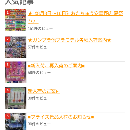
人気記事
リ
★《8月8日～16日》おたちゅう安曇野店 夏祭
ー
り2...
151件のビュー
★ガンプラ他プラモデル各種入荷案内★
57件のビュー
■新入荷、再入荷のご案内■
56件のビュー
新入荷のご案内
30件のビュー
■プライズ景品入荷のお知らせ■
30件のビュー