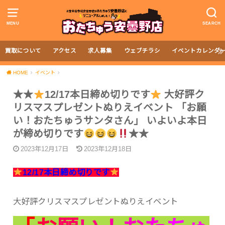
MENU
SEARCH
買取について
アクセス
求人募集
ウェブチラシ
イベントカレンダ
HOME
イベント
★★
12/17本日締め切りです
大好評ク
リスマスプレゼントぬりえイベント 「お願
い！おたちゅうサンタさん」 いよいよ本日
が締め切りです
★★
2023年12月17日
2023年12月18日
1
2
/
1
7
本
日
締
め
切
り
で
す
大好評クリスマスプレゼントぬりえイベント