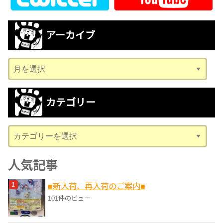
アーカイブ
ア
ー
カ
カテゴリー
イ
ブ
カ
テ
ゴ
人気記事
リ
■新入荷、再入荷のご案内■
ー
101件のビュー