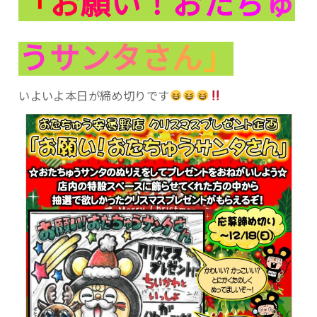
「
お
願
い
！
お
た
ち
ゅ
う
サ
ン
タ
さ
ん
」
いよいよ本日が締め切りです