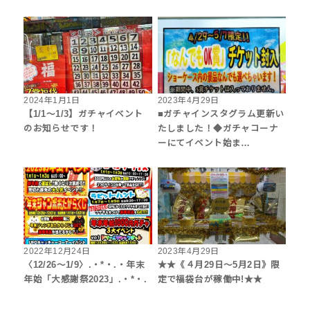
2024年1月1日
2023年4月29日
【1/1～1/3】ガチャイベント
■ガチャインスタグラム更新い
のお知らせです！
たしました！◆ガチャコーナ
ーにてイベント始ま…
2022年12月24日
2023年4月29日
〈12/26～1/9〉.・*・.・年末
★★《４月29日〜5月2日》限
年始「大感謝祭2023」.・*・.
定で福袋台が稼働中!★★