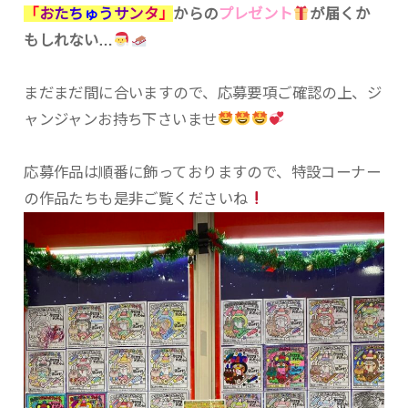
「
お
た
ち
ゅ
う
サ
ン
タ
」
からの
プレゼント
が届くか
もしれない…
まだまだ間に合いますので、応募要項ご確認の上、ジ
ャンジャンお持ち下さいませ
応募作品は順番に飾っておりますので、特設コーナー
の作品たちも是非ご覧くださいね