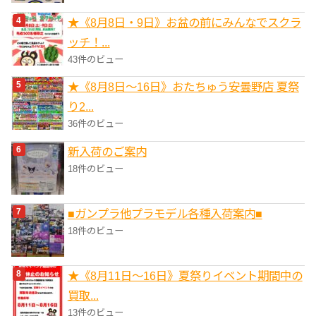
★《8月8日・9日》お盆の前にみんなでスクラ
ッチ！...
43件のビュー
★《8月8日～16日》おたちゅう安曇野店 夏祭
り2...
36件のビュー
新入荷のご案内
18件のビュー
■ガンプラ他プラモデル各種入荷案内■
18件のビュー
★《8月11日～16日》夏祭りイベント期間中の
買取...
13件のビュー