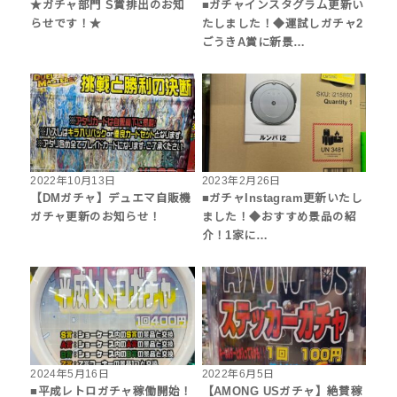
★ガチャ部門 S賞排出のお知
■ガチャインスタグラム更新い
らせです！★
たしました！◆運試しガチャ2
ごうきA賞に新景…
2022年10月13日
2023年2月26日
【DMガチャ】デュエマ自販機
■ガチャInstagram更新いたし
ガチャ更新のお知らせ！
ました！◆おすすめ景品の紹
介！1家に…
2024年5月16日
2022年6月5日
■平成レトロガチャ稼働開始！
【AMONG USガチャ】絶賛稼