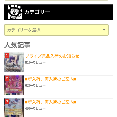
カ
カテゴリー
イ
ブ
カ
テ
ゴ
人気記事
リ
プライズ景品入荷のお知らせ
ー
81件のビュー
■新入荷、再入荷のご案内■
62件のビュー
■新入荷、再入荷のご案内■
49件のビュー