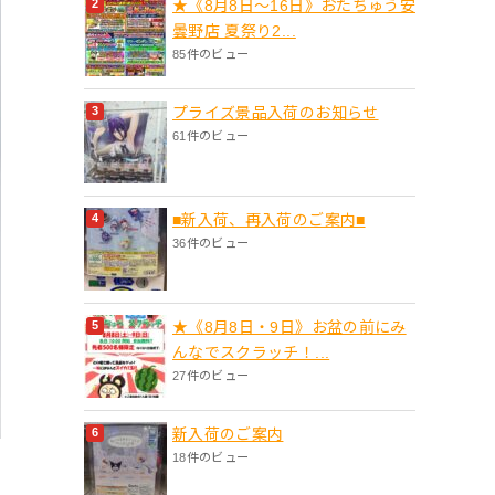
★《8月8日～16日》おたちゅう安
曇野店 夏祭り2...
85件のビュー
プライズ景品入荷のお知らせ
61件のビュー
■新入荷、再入荷のご案内■
36件のビュー
★《8月8日・9日》お盆の前にみ
んなでスクラッチ！...
27件のビュー
新入荷のご案内
18件のビュー