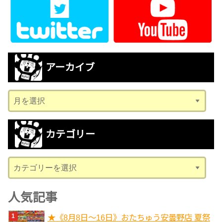
アーカイブ
ア
ー
カ
カテゴリー
イ
ブ
カ
テ
ゴ
人気記事
リ
★《8月8日～16日》おたちゅう安曇野店 夏祭
ー