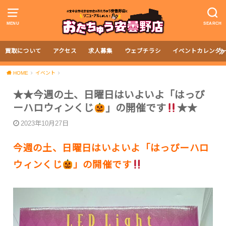
MENU
SEARCH
買取について
アクセス
求人募集
ウェブチラシ
イベントカレンダ
HOME
イベント
★★今週の土、日曜日はいよいよ「はっぴ
ーハロウィンくじ
」の開催です
★★
2023年10月27日
今週の土、日曜日はいよいよ「はっぴーハロ
ウィンくじ
」の開催です