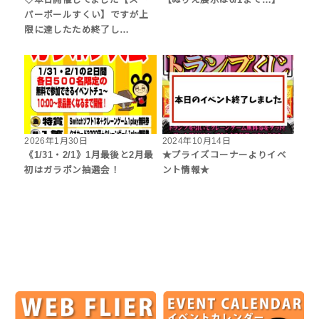
◇本日開催してました【スー
【ぬりえ展示は6/1まで…】
パーボールすくい】ですが上
限に達したため終了し…
2026年1月30日
2024年10月14日
《1/31・2/1》1月最後と2月最
★プライズコーナーよりイベ
初はガラポン抽選会！
ント情報★