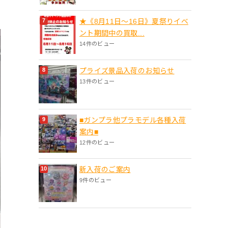
★《8月11日～16日》夏祭りイベ
ント期間中の買取...
14件のビュー
プライズ景品入荷のお知らせ
13件のビュー
■ガンプラ他プラモデル各種入荷
案内■
12件のビュー
新入荷のご案内
9件のビュー