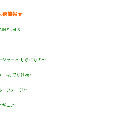
入荷情報★
NS vol.8
・フォージャー-～しらべもの～
ジャー-おでかけver.
ureーヨル・フォージャーー
ィギュア