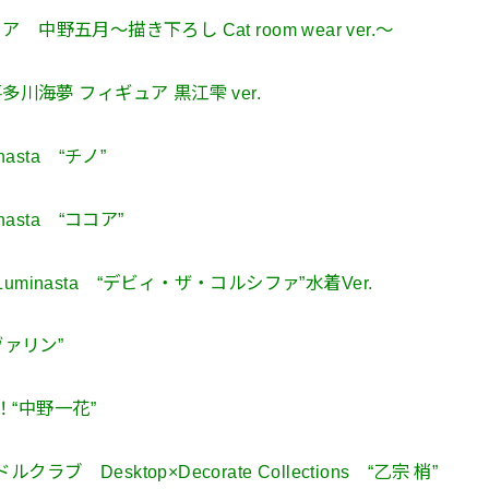
ア 中野五月～描き下ろし Cat room wear ver.～
川海夢 フィギュア 黒江雫 ver.
nasta “チノ”
nasta “ココア”
inasta “デビィ・ザ・コルシファ”水着Ver.
ウルヴァリン”
！！“中野一花”
Desktop×Decorate Collections “乙宗 梢”