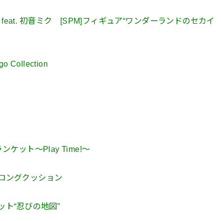
eat. 初音ミク [SPM]フィギュア“ワンダーランドのセカイ
Collection
グ
ンケット～Play Time!～
ふわロングクッション
ケット“忍びの地図”