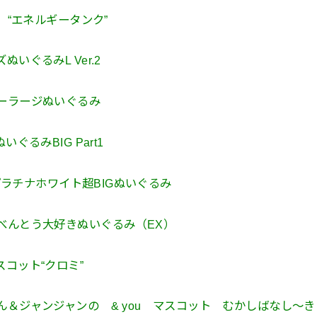
ン “エネルギータンク”
いぐるみL Ver.2
パーラージぬいぐるみ
ぐるみBIG Part1
hプラチナホワイト超BIGぬいぐるみ
べんとう大好きぬいぐるみ（EX）
スコット“クロミ”
＆ジャンジャンの & you マスコット むかしばなし～き