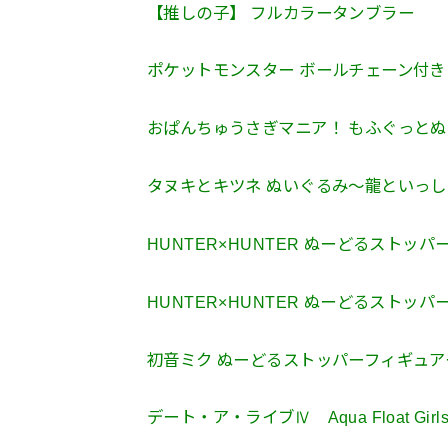
【推しの子】 フルカラータンブラー
ポケットモンスター ボールチェーン付き
おぱんちゅうさぎマニア！ もふぐっと
タヌキとキツネ ぬいぐるみ～龍といっし
HUNTER×HUNTER ぬーどるスト
HUNTER×HUNTER ぬーどるストッ
初音ミク ぬーどるストッパーフィギュ
デート・ア・ライブⅣ Aqua Float G