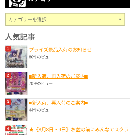
イ
ブ
カ
テ
ゴ
人気記事
リ
プライズ景品入荷のお知らせ
ー
86件のビュー
■新入荷、再入荷のご案内■
70件のビュー
■新入荷、再入荷のご案内■
44件のビュー
★《8月8日・9日》お盆の前にみんなでスクラ