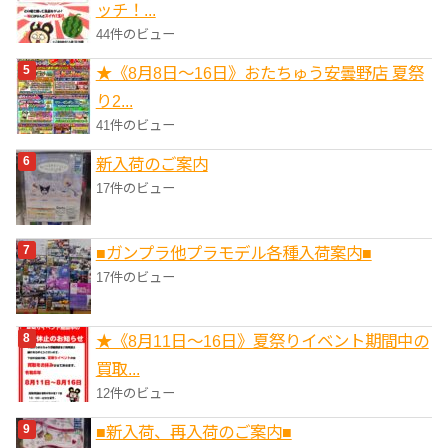
ッチ！...
44件のビュー
★《8月8日～16日》おたちゅう安曇野店 夏祭
り2...
41件のビュー
新入荷のご案内
17件のビュー
■ガンプラ他プラモデル各種入荷案内■
17件のビュー
★《8月11日～16日》夏祭りイベント期間中の
買取...
12件のビュー
■新入荷、再入荷のご案内■