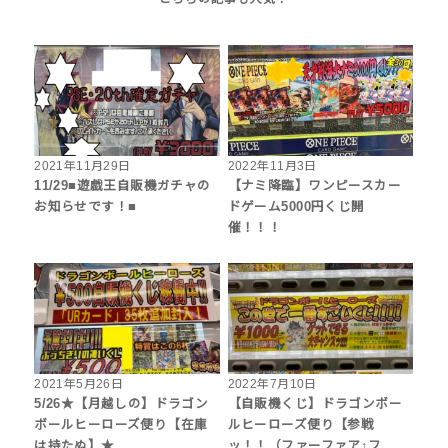
2021年11月29日
2022年11月3日
11/29■遊戯王自販機ガチャの
【ナミ降臨】ワンピースカー
お知らせです！■
ドゲーム5000円くじ開
催！！！
2021年5月26日
2022年7月10日
5/26★【月越しの】ドラゴン
【自販機くじ】ドラゴンボー
ボールヒーローズ便り【在庫
ルヒーローズ便り【参戦
は持たぬ】★
ッ！！（ファーファア↑フ…