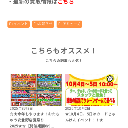
・最新の買取情報は
こちら
イベント
お知らせ
アミューズ
こちらもオススメ！
2025年8月8日
2025年10月2日
☆★今年もやります！おたち
★10月4日、5日はカードじゃ
ゅう安曇野店夏祭り
んけんイベント！！★
2025★☆【開催期間8/9…