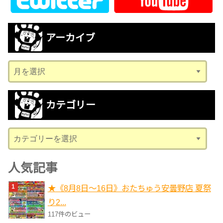
アーカイブ
ア
ー
カ
カテゴリー
イ
ブ
カ
テ
ゴ
人気記事
リ
★《8月8日～16日》おたちゅう安曇野店 夏祭
ー
り2...
117件のビュー