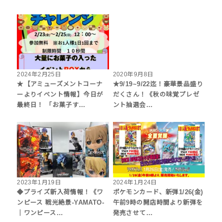
2024年2月25日
2020年9月8日
★【アミューズメントコーナ
★9/19~9/22迄！豪華景品盛り
ーよりイベント情報】今日が
だくさん！《秋の味覚プレゼ
最終日！ 「お菓子す…
ント抽選会…
2023年1月19日
2024年1月24日
◆プライズ新入荷情報！《ワ
ポケモンカード、新弾1/26(金)
ンピース 戦光絶景-YAMATO-
午前9時の開店時間より新弾を
｜ワンピース…
発売させて…