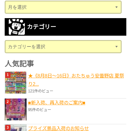
ア
ー
カ
カテゴリー
イ
ブ
カ
テ
ゴ
人気記事
リ
★《8月8日～16日》おたちゅう安曇野店 夏祭
ー
り2...
121件のビュー
■新入荷、再入荷のご案内■
95件のビュー
プライズ景品入荷のお知らせ