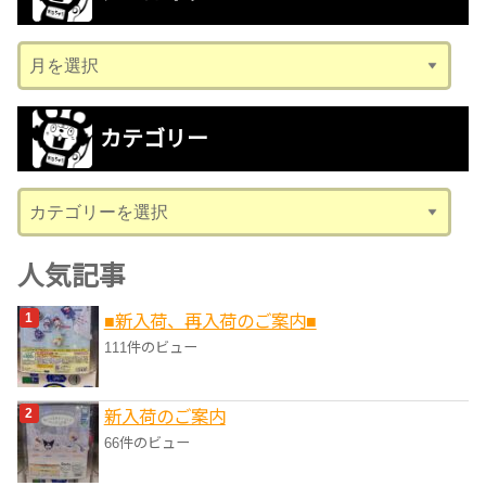
ア
ー
カ
カテゴリー
イ
ブ
カ
テ
ゴ
人気記事
リ
■新入荷、再入荷のご案内■
ー
111件のビュー
新入荷のご案内
66件のビュー