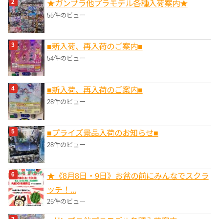
★ガンプラ他プラモデル各種入荷案内★
55件のビュー
■新入荷、再入荷のご案内■
54件のビュー
■新入荷、再入荷のご案内■
28件のビュー
■プライズ景品入荷のお知らせ■
28件のビュー
★《8月8日・9日》お盆の前にみんなでスクラ
ッチ！...
25件のビュー