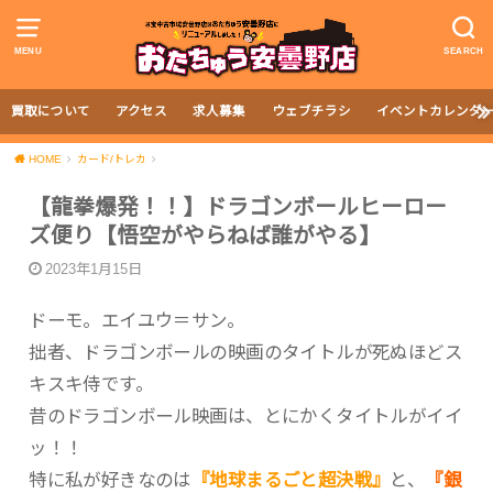
MENU
SEARCH
買取について
アクセス
求人募集
ウェブチラシ
イベントカレンダ
HOME
カード/トレカ
【龍拳爆発！！】ドラゴンボールヒーロー
ズ便り【悟空がやらねば誰がやる】
2023年1月15日
ドーモ。エイユウ＝サン。
拙者、ドラゴンボールの映画のタイトルが死ぬほどス
キスキ侍です。
昔のドラゴンボール映画は、とにかくタイトルがイイ
ッ！！
特に私が好きなのは
『地球まるごと超決戦』
と、
『銀