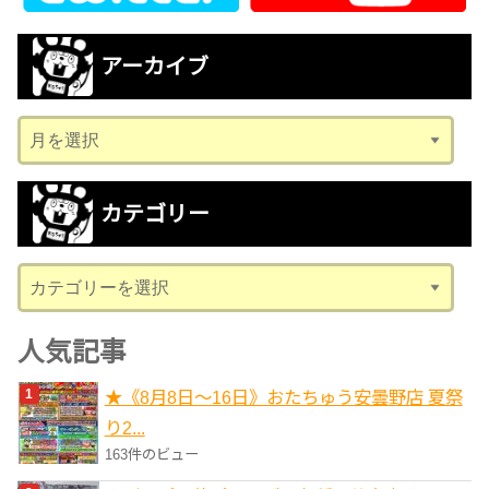
アーカイブ
ア
ー
カ
カテゴリー
イ
ブ
カ
テ
ゴ
人気記事
リ
★《8月8日～16日》おたちゅう安曇野店 夏祭
ー
り2...
163件のビュー