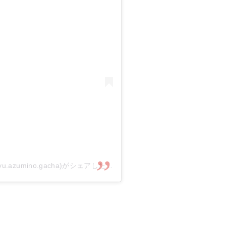
お宝中古市場 安曇野店 ガチャ部門(@otachyu.azumino.gacha)がシェアした投稿