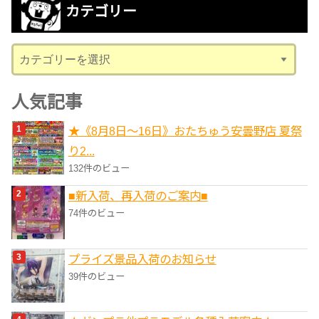
カテゴリー
イ
ブ
カ
テ
ゴ
人気記事
リ
★《8月8日～16日》おたちゅう安曇野店 夏祭
ー
り2...
132件のビュー
■新入荷、再入荷のご案内■
74件のビュー
プライズ景品入荷のお知らせ
39件のビュー