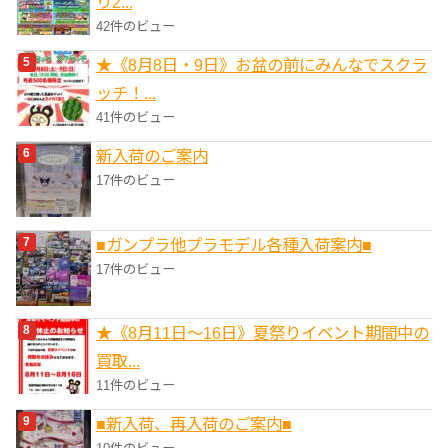
り2...
42件のビュー
★《8月8日・9日》お盆の前にみんなでスクラ
ッチ！...
41件のビュー
新入荷のご案内
17件のビュー
■ガンプラ他プラモデル各種入荷案内■
17件のビュー
★《8月11日～16日》夏祭りイベント期間中の
買取...
11件のビュー
■新入荷、再入荷のご案内■