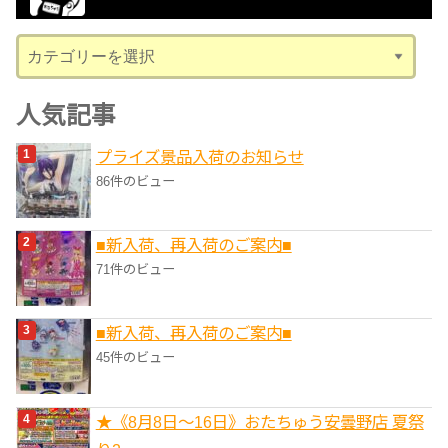
ブ
カ
テ
ゴ
人気記事
リ
プライズ景品入荷のお知らせ
ー
86件のビュー
■新入荷、再入荷のご案内■
71件のビュー
■新入荷、再入荷のご案内■
45件のビュー
★《8月8日～16日》おたちゅう安曇野店 夏祭