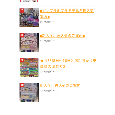
■ガンプラ他プラモデル各種入荷
案内■
22件のビュー
■新入荷、再入荷のご案内■
19件のビュー
★《8月8日～16日》おたちゅう安
曇野店 夏祭り2...
18件のビュー
新入荷、再入荷のご案内
13件のビュー