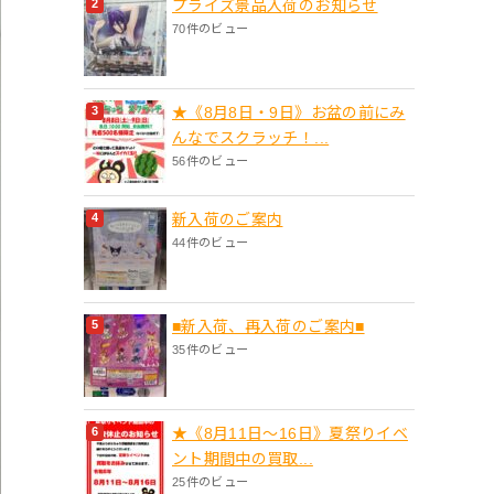
プライズ景品入荷のお知らせ
70件のビュー
★《8月8日・9日》お盆の前にみ
んなでスクラッチ！...
56件のビュー
新入荷のご案内
44件のビュー
■新入荷、再入荷のご案内■
35件のビュー
★《8月11日～16日》夏祭りイベ
ント期間中の買取...
25件のビュー