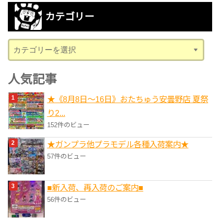
カ
カテゴリー
イ
ブ
カ
テ
ゴ
人気記事
リ
★《8月8日～16日》おたちゅう安曇野店 夏祭
ー
り2...
152件のビュー
★ガンプラ他プラモデル各種入荷案内★
57件のビュー
■新入荷、再入荷のご案内■
56件のビュー