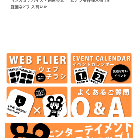
《メガミデバイス・創彩少女
女プラモ各種入荷！■
庭園など》入荷いた…