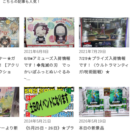
2021年6月8日
2021年7月29日
ナー★ガ
6/8■アミューズ入荷情報
7/29★プライズ入荷情報
！【アクリ
です！◆鬼滅の刃 でっ
です！〈ウルトラマンティ
クショ
かいぽふっとぬいぐるみ
ガ/呪術廻戦〉★
~…
2024年5月21日
2026年5月19日
ナーより新
《5月25日・26日》★プラ
本日の新景品