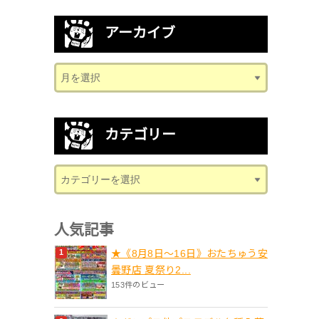
アーカイブ
カテゴリー
人気記事
★《8月8日～16日》おたちゅう安
曇野店 夏祭り2...
153件のビュー