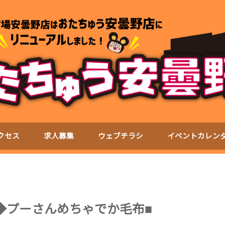
クセス
求人募集
ウェブチラシ
イベントカレン
◆プーさんめちゃでか毛布■