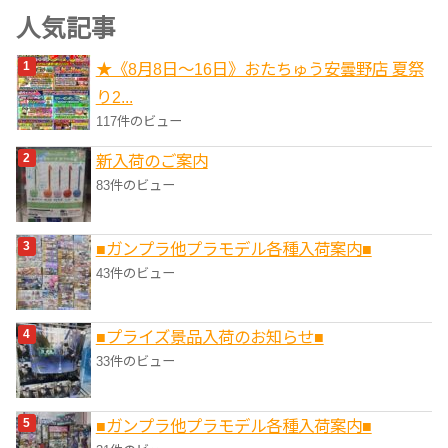
ゴ
人気記事
リ
★《8月8日～16日》おたちゅう安曇野店 夏祭
ー
り2...
117件のビュー
新入荷のご案内
83件のビュー
■ガンプラ他プラモデル各種入荷案内■
43件のビュー
■プライズ景品入荷のお知らせ■
33件のビュー
■ガンプラ他プラモデル各種入荷案内■