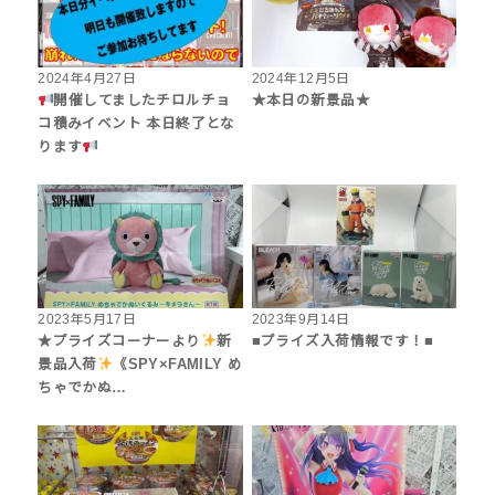
2024年4月27日
2024年12月5日
開催してましたチロルチョ
★本日の新景品★
コ積みイベント 本日終了とな
ります
2023年5月17日
2023年9月14日
★プライズコーナーより
新
■プライズ入荷情報です！■
景品入荷
《SPY×FAMILY め
ちゃでかぬ…