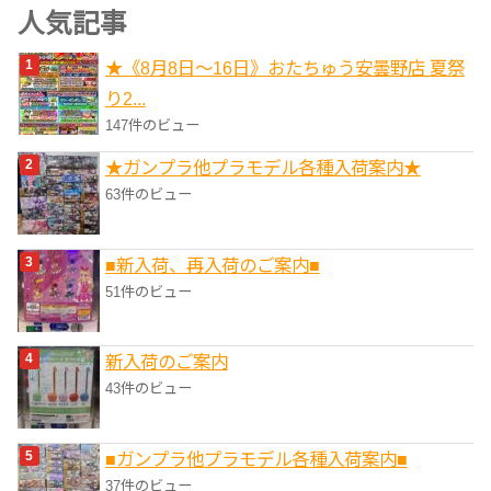
ゴ
人気記事
リ
★《8月8日～16日》おたちゅう安曇野店 夏祭
ー
り2...
147件のビュー
★ガンプラ他プラモデル各種入荷案内★
63件のビュー
■新入荷、再入荷のご案内■
51件のビュー
新入荷のご案内
43件のビュー
■ガンプラ他プラモデル各種入荷案内■
37件のビュー