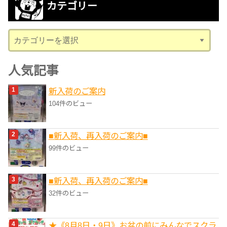
カテゴリー
イ
ブ
カ
テ
ゴ
人気記事
リ
新入荷のご案内
ー
104件のビュー
■新入荷、再入荷のご案内■
99件のビュー
■新入荷、再入荷のご案内■
32件のビュー
★《8月8日・9日》お盆の前にみんなでスクラ