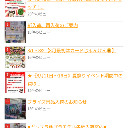
ッチ！...
25件のビュー
新入荷、再入荷のご案内
18件のビュー
8/1・8/2【8月最初はカードじゃんけん
】
16件のビュー
★《8月11日～16日》夏祭りイベント期間中の
買取...
14件のビュー
プライズ景品入荷のお知らせ
13件のビュー
■ガンプラ他プラモデル各種入荷案内■