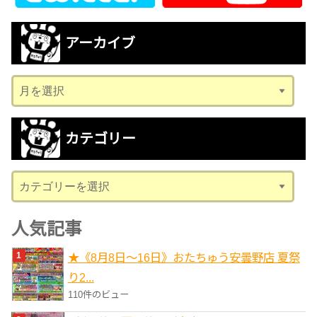
アーカイブ
ア
ー
カ
カテゴリー
イ
ブ
カ
テ
ゴ
人気記事
リ
★《8月8日～16日》おたちゅう安曇野店 夏祭
ー
り2...
110件のビュー