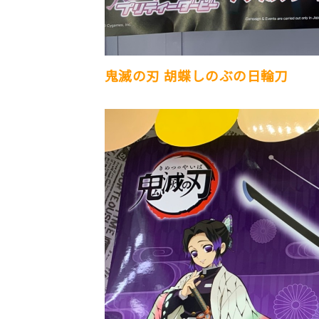
鬼滅の刃 胡蝶しのぶの日輪刀