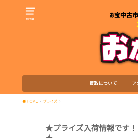
MENU
買取について
ア
HOME
プライズ
★プライズ入荷情報です！〈ち