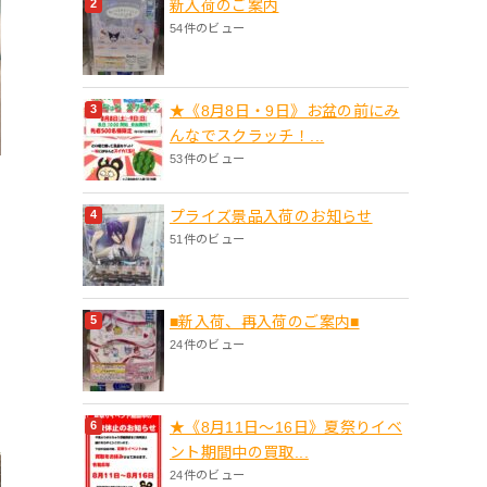
新入荷のご案内
54件のビュー
★《8月8日・9日》お盆の前にみ
んなでスクラッチ！...
53件のビュー
プライズ景品入荷のお知らせ
51件のビュー
■新入荷、再入荷のご案内■
24件のビュー
★《8月11日～16日》夏祭りイベ
ント期間中の買取...
24件のビュー