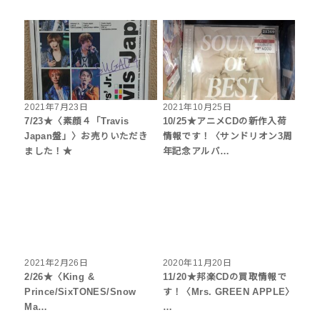
2021年7月23日
2021年10月25日
7/23★〈素顔４「Travis
10/25★アニメCDの新作入荷
Japan盤」〉お売りいただき
情報です！〈サンドリオン3周
ました！★
年記念アルバ…
2021年2月26日
2020年11月20日
2/26★〈King &
11/20★邦楽CDの買取情報で
Prince/SixTONES/Snow
す！〈Mrs. GREEN APPLE〉
Ma…
…