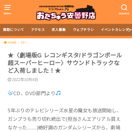
MENU
SEARCH
買取について
アクセス
求人募集
ウェブチラシ
イベントカレンダ
HOME
CD
★〈劇場版G レコンギスタ/ドラゴンボール
超スーパーヒーロー〉サウンドトラックな
ど入荷しました！★
2022年10月4日
CD、DVD部門より
5年ぶりのテレビシリーズ水星の魔女も放送開始し、
ガンプラも売り切れ続出で(担当さんエアリアル買え
なかった……)絶好調のガンダムシリーズから、劇場