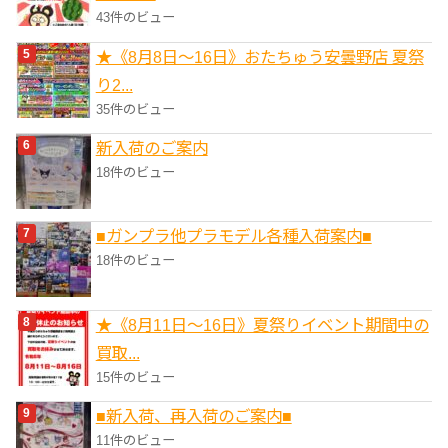
43件のビュー
★《8月8日～16日》おたちゅう安曇野店 夏祭
り2...
35件のビュー
新入荷のご案内
18件のビュー
■ガンプラ他プラモデル各種入荷案内■
18件のビュー
★《8月11日～16日》夏祭りイベント期間中の
買取...
15件のビュー
■新入荷、再入荷のご案内■
11件のビュー