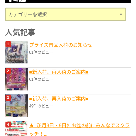
ブ
カ
テ
ゴ
人気記事
リ
プライズ景品入荷のお知らせ
ー
81件のビュー
■新入荷、再入荷のご案内■
61件のビュー
■新入荷、再入荷のご案内■
49件のビュー
★《8月8日・9日》お盆の前にみんなでスクラ
ッチ！...