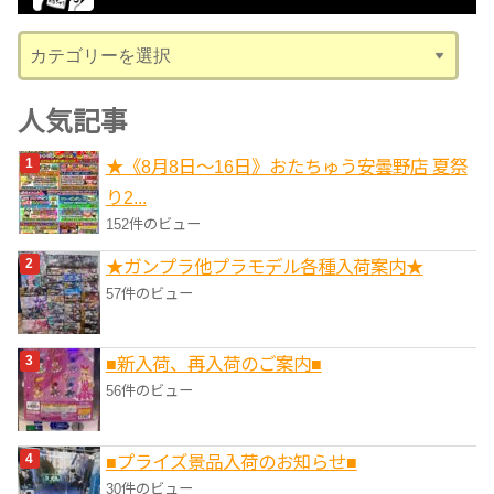
ブ
カ
テ
ゴ
人気記事
リ
★《8月8日～16日》おたちゅう安曇野店 夏祭
ー
り2...
152件のビュー
★ガンプラ他プラモデル各種入荷案内★
57件のビュー
■新入荷、再入荷のご案内■
56件のビュー
■プライズ景品入荷のお知らせ■
30件のビュー