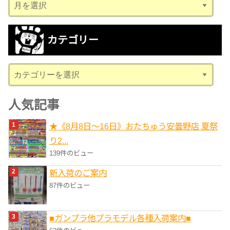
ア
ー
カ
カテゴリー
イ
ブ
カ
テ
ゴ
人気記事
リ
★《8月8日～16日》おたちゅう安曇野店 夏祭
ー
り2...
139件のビュー
新入荷のご案内
87件のビュー
■ガンプラ他プラモデル各種入荷案内■