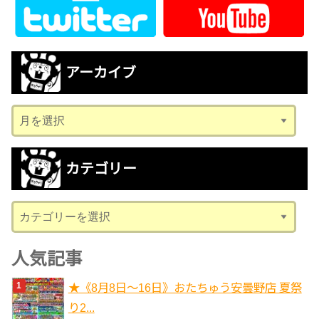
アーカイブ
ア
ー
カ
カテゴリー
イ
ブ
カ
テ
ゴ
人気記事
リ
★《8月8日～16日》おたちゅう安曇野店 夏祭
ー
り2...