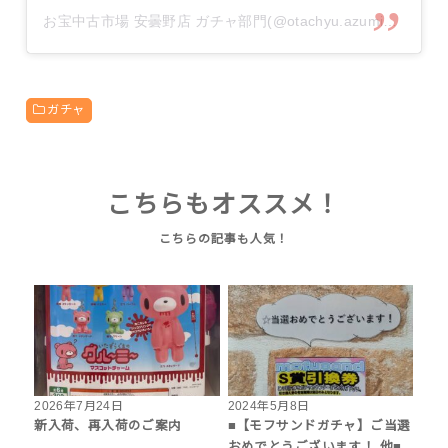
お宝中古市場 安曇野店 ガチャ部門(@otachyu.azumino.gacha)がシェアした投稿
ガチャ
こちらもオススメ！
2026年7月24日
2024年5月8日
新入荷、再入荷のご案内
■【モフサンドガチャ】ご当選
おめでとうございます！ 他■