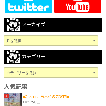
アーカイブ
ア
ー
カ
カテゴリー
イ
ブ
カ
テ
ゴ
人気記事
リ
■新入荷、再入荷のご案内■
ー
112件のビュー