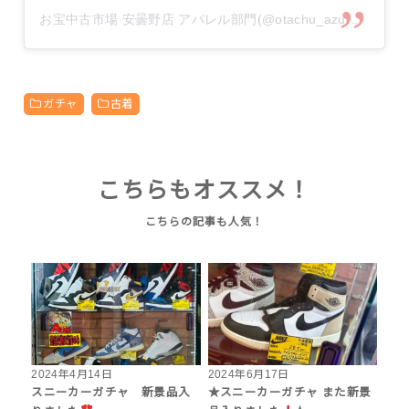
お宝中古市場 安曇野店 アパレル部門(@otachu_azumino.apareru)がシェアした投稿
ガチャ
古着
こちらもオススメ！
2024年4月14日
2024年6月17日
スニーカーガチャ 新景品入
★スニーカーガチャ また新景