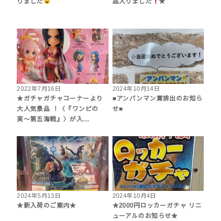
りました
品入りました
★
2022年7月16日
2024年10月14日
★ガチャガチャコーナーより
■アンパンマン賞排出のお知ら
大人気景品 ！〈『ワンピの
せ■
実〜第五海戦』〉が入…
2024年5月13日
2024年10月4日
★新入荷のご案内★
★2000円ロッカーガチャ リニ
ューアルのお知らせ★