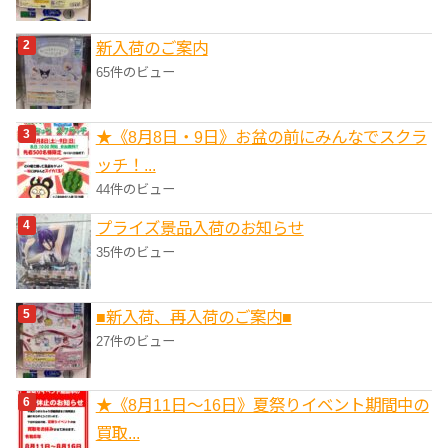
新入荷のご案内
65件のビュー
★《8月8日・9日》お盆の前にみんなでスクラ
ッチ！...
44件のビュー
プライズ景品入荷のお知らせ
35件のビュー
■新入荷、再入荷のご案内■
27件のビュー
★《8月11日～16日》夏祭りイベント期間中の
買取...