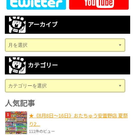
アーカイブ
ア
ー
カ
カテゴリー
イ
ブ
カ
テ
ゴ
人気記事
リ
★《8月8日～16日》おたちゅう安曇野店 夏祭
ー
り2...
111件のビュー