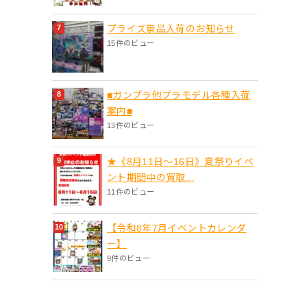
プライズ景品入荷のお知らせ
15件のビュー
■ガンプラ他プラモデル各種入荷
案内■
13件のビュー
★《8月11日～16日》夏祭りイベ
ント期間中の買取...
11件のビュー
【令和8年7月イベントカレンダ
ー】
9件のビュー