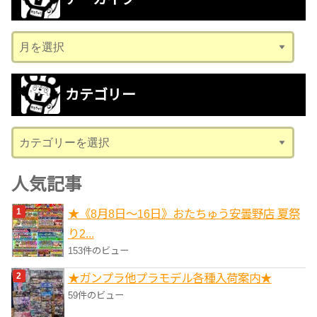
ア
ー
カ
カテゴリー
イ
ブ
カ
テ
ゴ
人気記事
リ
★《8月8日～16日》おたちゅう安曇野店 夏祭
ー
り2...
153件のビュー
★ガンプラ他プラモデル各種入荷案内★
59件のビュー