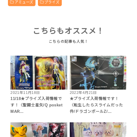
アミューズ
プライズ
こちらもオススメ！
2021年11月18日
2022年4月21日
11/18★プライズ入荷情報で
★プライズ入荷情報です！
す！〈聖闘士星矢/Q posket
〈転生したらスライムだった
MAR…
件/ドラゴンボールZ/…