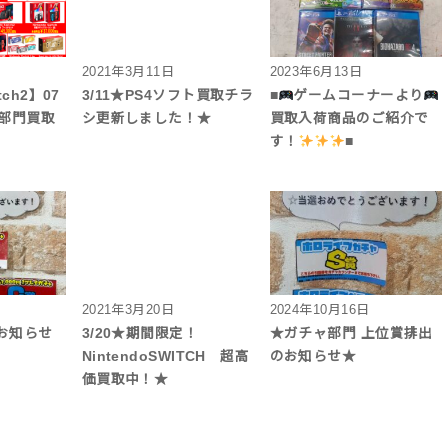
2021年3月11日
2023年6月13日
tch2】07
3/11★PS4ソフト買取チラ
■
ゲームコーナーより
ム部門買取
シ更新しました！★
買取入荷商品のご紹介で
す！
■
2021年3月20日
2024年10月16日
お知らせ
3/20★期間限定！
★ガチャ部門 上位賞排出
NintendoSWITCH 超高
のお知らせ★
価買取中！★