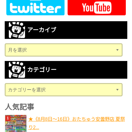
アーカイブ
ア
ー
カ
カテゴリー
イ
ブ
カ
テ
ゴ
人気記事
リ
★《8月8日～16日》おたちゅう安曇野店 夏祭
ー
り2...