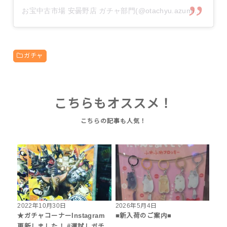
お宝中古市場 安曇野店 ガチャ部門(@otachyu.azumino.gacha)がシェアした投稿
ガチャ
こちらもオススメ！
2022年10月30日
2026年5月4日
★ガチャコーナーInstagram
■新入荷のご案内■
更新しました！ #運試しガチ