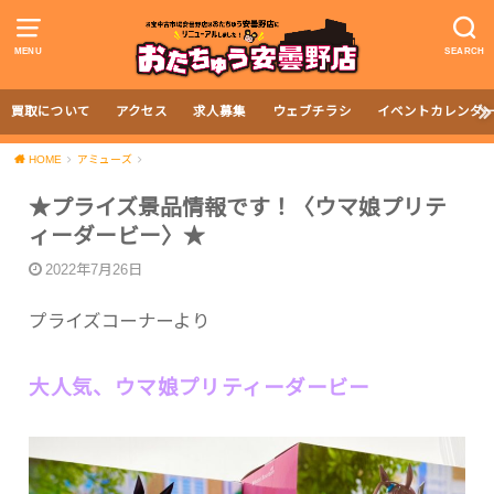
MENU
SEARCH
買取について
アクセス
求人募集
ウェブチラシ
イベントカレンダ
HOME
アミューズ
★プライズ景品情報です！〈ウマ娘プリテ
ィーダービー〉★
2022年7月26日
プライズコーナーより
大人気、ウマ娘プリティーダービー