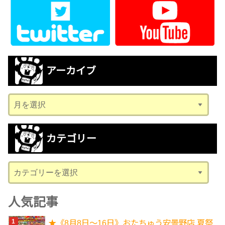
アーカイブ
ア
ー
カ
カテゴリー
イ
ブ
カ
テ
ゴ
人気記事
リ
★《8月8日～16日》おたちゅう安曇野店 夏祭
ー