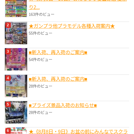
り2...
163件のビュー
★ガンプラ他プラモデル各種入荷案内★
55件のビュー
■新入荷、再入荷のご案内■
54件のビュー
■新入荷、再入荷のご案内■
28件のビュー
■プライズ景品入荷のお知らせ■
28件のビュー
★《8月8日・9日》お盆の前にみんなでスクラ