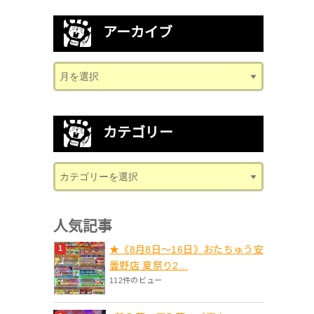
アーカイブ
カテゴリー
人気記事
★《8月8日～16日》おたちゅう安
曇野店 夏祭り2...
112件のビュー