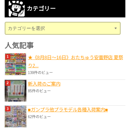
カ
カテゴリー
イ
ブ
カ
テ
ゴ
人気記事
リ
★《8月8日～16日》おたちゅう安曇野店 夏祭
ー
り2...
139件のビュー
新入荷のご案内
85件のビュー
■ガンプラ他プラモデル各種入荷案内■
62件のビュー