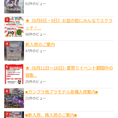
61件のビュー
★《8月8日・9日》お盆の前にみんなでスクラ
ッチ！...
56件のビュー
新入荷のご案内
47件のビュー
★《8月11日～16日》夏祭りイベント期間中の
買取...
25件のビュー
■ガンプラ他プラモデル各種入荷案内■
21件のビュー
■新入荷、再入荷のご案内■