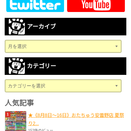
アーカイブ
ア
ー
カ
カテゴリー
イ
ブ
カ
テ
ゴ
人気記事
リ
★《8月8日～16日》おたちゅう安曇野店 夏祭
ー
り2...
152件のビュー