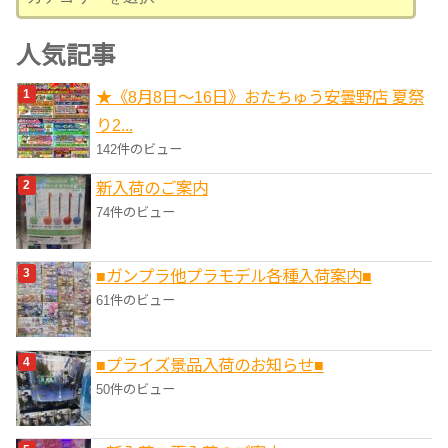
テ
ゴ
人気記事
リ
★《8月8日～16日》おたちゅう安曇野店 夏祭
ー
り2...
142件のビュー
新入荷のご案内
74件のビュー
■ガンプラ他プラモデル各種入荷案内■
61件のビュー
■プライズ景品入荷のお知らせ■
50件のビュー