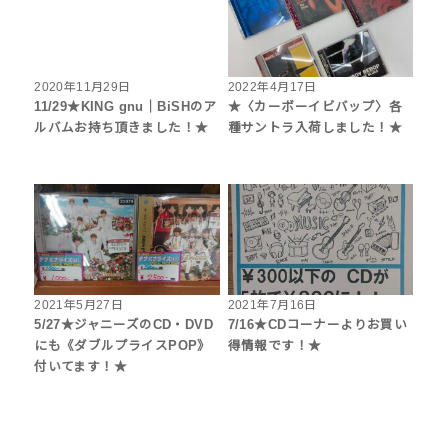
2020年11月29日
2022年4月17日
11/29★KING gnu｜BiSHのア
★〈カーボーイビバップ〉各
ルバムお持ち頂きました！★
種サントラ入荷しました！★
2021年5月27日
2021年7月16日
5/27★ジャニーズのCD・DVD
7/16★CDコーナーよりお買い
にも《ダブルプライスPOP》
得情報です！★
付いてます！★