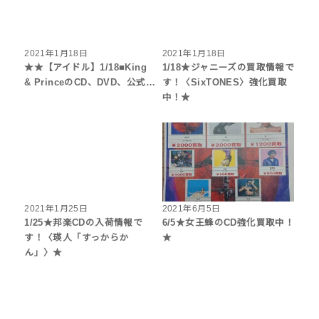
2021年1月18日
2021年1月18日
★★【アイドル】1/18■King
1/18★ジャニーズの買取情報で
& PrinceのCD、DVD、公式…
す！〈SixTONES〉強化買取
中！★
2021年1月25日
2021年6月5日
1/25★邦楽CDの入荷情報で
6/5★女王蜂のCD強化買取中！
す！〈瑛人「すっからか
★
ん」〉★