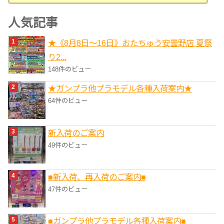
テ
ゴ
人気記事
リ
★《8月8日～16日》おたちゅう安曇野店 夏祭
ー
り2...
148件のビュー
★ガンプラ他プラモデル各種入荷案内★
64件のビュー
新入荷のご案内
49件のビュー
■新入荷、再入荷のご案内■
47件のビュー
■ガンプラ他プラモデル各種入荷案内■