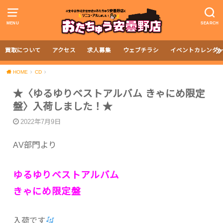
MENU
SEARCH
買取について
アクセス
求人募集
ウェブチラシ
イベントカレンダ
HOME
CD
★〈ゆるゆりベストアルバム きゃにめ限定
盤〉入荷しました！★
2022年7月9日
AV部門より
ゆるゆりベストアルバム
きゃにめ限定盤
入荷です