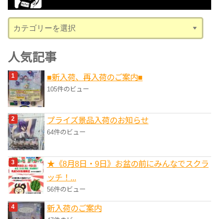
ブ
カ
テ
ゴ
人気記事
リ
■新入荷、再入荷のご案内■
ー
105件のビュー
プライズ景品入荷のお知らせ
64件のビュー
★《8月8日・9日》お盆の前にみんなでスクラ
ッチ！...
56件のビュー
新入荷のご案内