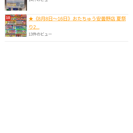
★《8月8日～16日》おたちゅう安曇野店 夏祭
り2...
13件のビュー