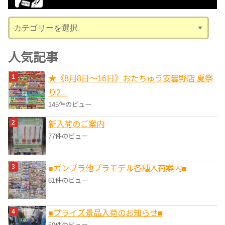
ブ
カ
テ
ゴ
人気記事
リ
★《8月8日～16日》おたちゅう安曇野店 夏祭
ー
り2...
145件のビュー
新入荷のご案内
77件のビュー
■ガンプラ他プラモデル各種入荷案内■
61件のビュー
■プライズ景品入荷のお知らせ■