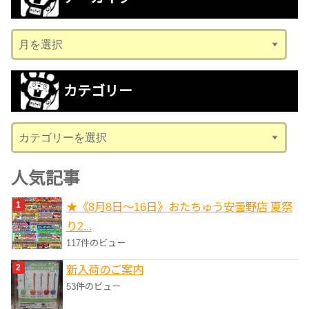
ア
ー
カ
カテゴリー
イ
ブ
カ
テ
ゴ
人気記事
リ
★《8月8日～16日》おたちゅう安曇野店 夏祭
ー
り2...
117件のビュー
新入荷のご案内
53件のビュー