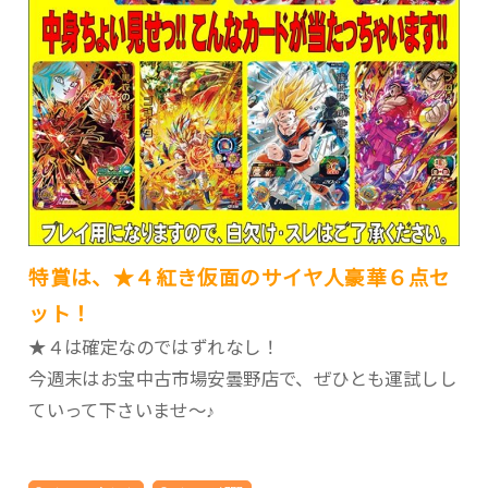
特賞は、★４紅き仮面のサイヤ人豪華６点セ
ット！
★４は確定なのではずれなし！
今週末はお宝中古市場安曇野店で、ぜひとも運試しし
ていって下さいませ～♪