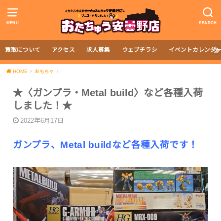
MENU
SEARCH
買取について
アクセス
求人募集
ウェブチラシ
イベントカレンダ
HOME
おもちゃ
★〈ガンプラ・Metal build〉など各種入荷
しました！★
2022年6月17日
ガンプラ、Metal buildなど各種入荷です！