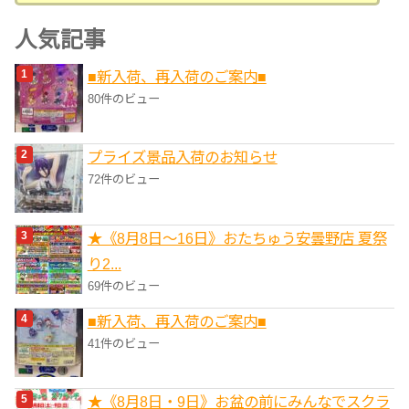
テ
ゴ
人気記事
リ
■新入荷、再入荷のご案内■
ー
80件のビュー
プライズ景品入荷のお知らせ
72件のビュー
★《8月8日～16日》おたちゅう安曇野店 夏祭
り2...
69件のビュー
■新入荷、再入荷のご案内■
41件のビュー
★《8月8日・9日》お盆の前にみんなでスクラ