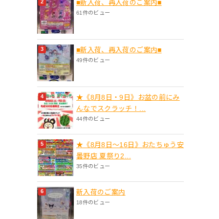
■新入荷、再入荷のご案内■
61件のビュー
■新入荷、再入荷のご案内■
49件のビュー
★《8月8日・9日》お盆の前にみ
んなでスクラッチ！...
44件のビュー
★《8月8日～16日》おたちゅう安
曇野店 夏祭り2...
35件のビュー
新入荷のご案内
18件のビュー