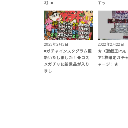
3》■
すッ…
2023年2月3日
2022年2月22日
■ガチャインスタグラム更
★〈遊戯王PSE・
新いたしました！◆コス
ア1枚確定ガチャ
メガチャに新景品が入り
ャージ！★
まし…