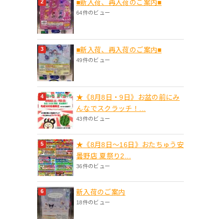
■新入荷、再入荷のご案内■
64件のビュー
■新入荷、再入荷のご案内■
49件のビュー
★《8月8日・9日》お盆の前にみ
んなでスクラッチ！...
43件のビュー
★《8月8日～16日》おたちゅう安
曇野店 夏祭り2...
36件のビュー
新入荷のご案内
18件のビュー