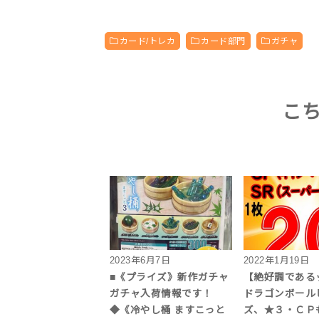
カード/トレカ
カード部門
ガチャ
こ
2023年6月7日
2022年1月19日
■《プライズ》新作ガチャ
【絶好調である
ガチャ入荷情報です！
ドラゴンボール
◆《冷やし桶 ますこっと
ズ、★３・ＣＰ