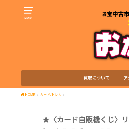
MENU
買取について
ア
HOME
カード/トレカ
★〈カード自販機くじ〉リ