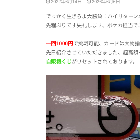
2022年6月14日
2026年6月6日
でっかく生きろよ大勝負！ハイリターン
先程ぶりです失礼します、ポケカ担当で
一回1000円
で挑戦可能、カードは大物揃
先日紹介させていただきました、超高額く
自販機くじ
がリセットされております。