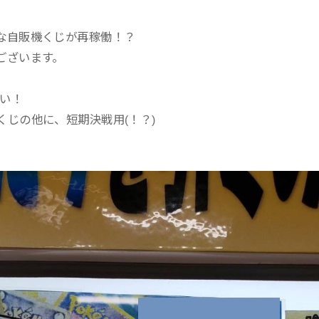
な自販機くじが再稼働！？
ございます。
い！
じの他に、短期決戦用(！？)