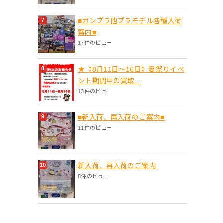
■ガンプラ他プラモデル各種入荷
案内■
17件のビュー
★《8月11日～16日》夏祭りイベ
ント期間中の買取...
13件のビュー
■新入荷、再入荷のご案内■
11件のビュー
新入荷、再入荷のご案内
8件のビュー