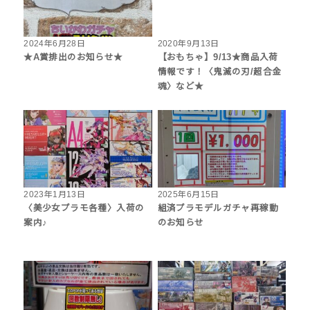
2024年6月28日
2020年9月13日
★A賞排出のお知らせ★
【おもちゃ】9/13★商品入荷
情報です！〈鬼滅の刃/超合金
魂〉など★
2023年1月13日
2025年6月15日
〈美少女プラモ各種〉入荷の
組済プラモデルガチャ再稼動
案内♪
のお知らせ