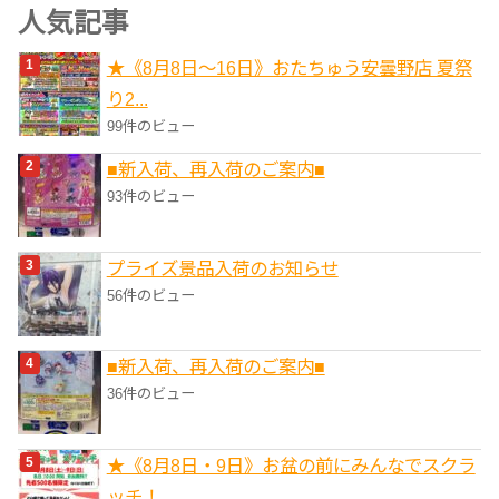
ゴ
人気記事
リ
★《8月8日～16日》おたちゅう安曇野店 夏祭
ー
り2...
99件のビュー
■新入荷、再入荷のご案内■
93件のビュー
プライズ景品入荷のお知らせ
56件のビュー
■新入荷、再入荷のご案内■
36件のビュー
★《8月8日・9日》お盆の前にみんなでスクラ
ッチ！...