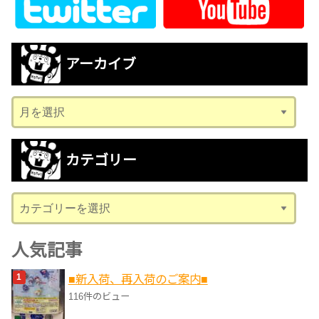
アーカイブ
ア
ー
カ
カテゴリー
イ
ブ
カ
テ
ゴ
人気記事
リ
■新入荷、再入荷のご案内■
ー
116件のビュー