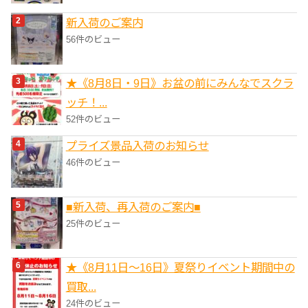
新入荷のご案内
56件のビュー
★《8月8日・9日》お盆の前にみんなでスクラ
ッチ！...
52件のビュー
プライズ景品入荷のお知らせ
46件のビュー
■新入荷、再入荷のご案内■
25件のビュー
★《8月11日～16日》夏祭りイベント期間中の
買取...
24件のビュー