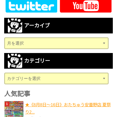
アーカイブ
ア
ー
カ
カテゴリー
イ
ブ
カ
テ
ゴ
人気記事
リ
★《8月8日～16日》おたちゅう安曇野店 夏祭
ー
り2...