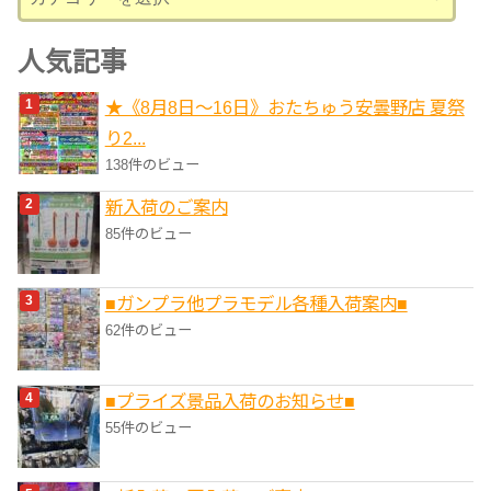
テ
ゴ
人気記事
リ
★《8月8日～16日》おたちゅう安曇野店 夏祭
ー
り2...
138件のビュー
新入荷のご案内
85件のビュー
■ガンプラ他プラモデル各種入荷案内■
62件のビュー
■プライズ景品入荷のお知らせ■
55件のビュー